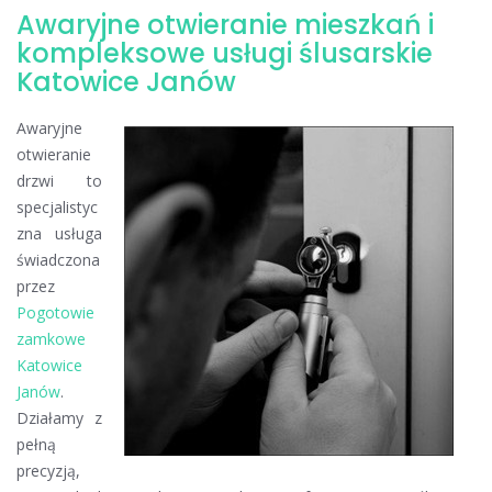
Awaryjne otwieranie mieszkań i
Awaryjne
otwieranie
kompleksowe usługi ślusarskie
mieszkań
Katowice Janów
Katowice
Janów
Awaryjne
otwieranie
drzwi to
specjalistyc
zna usługa
świadczona
przez
Pogotowie
zamkowe
Katowice
Janów
.
Działamy z
pełną
precyzją,