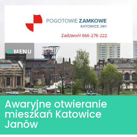
Skip
to
content
Zadzwoń! 666-276-222
MENU
Awaryjne otwieranie
mieszkań Katowice
Janów