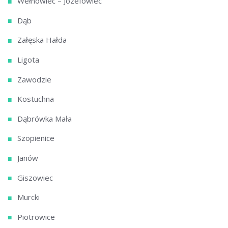
Wełnowiec – Józefowiec
Dąb
Załęska Hałda
Ligota
Zawodzie
Kostuchna
Dąbrówka Mała
Szopienice
Janów
Giszowiec
Murcki
Piotrowice