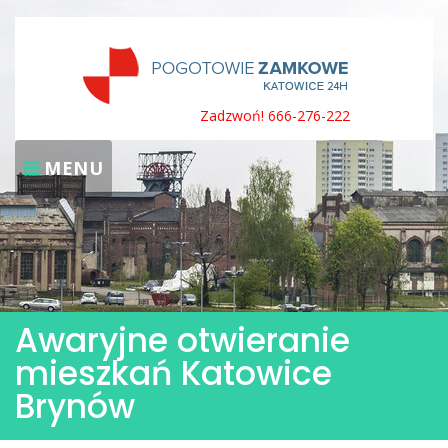
Skip
to
content
Zadzwoń! 666-276-222
MENU
Awaryjne otwieranie
mieszkań Katowice
Brynów