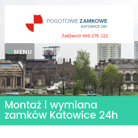
Skip
to
content
Zadzwoń! 666-276-222
MENU
Montaż i wymiana
zamków Katowice 24h
Montaż