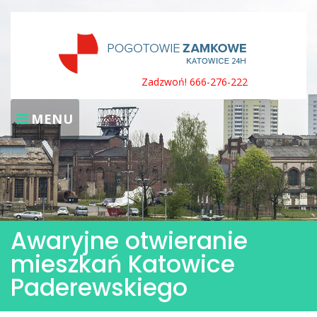
Skip
to
content
Zadzwoń! 666-276-222
MENU
Awaryjne otwieranie
mieszkań Katowice
Paderewskiego