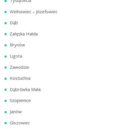
Tysiąclecia
Wełnowiec – Józefowiec
Dąb
Załęska Hałda
Brynów
Ligota
Zawodzie
Kostuchna
Dąbrówka Mała
Szopienice
Janów
Giszowiec