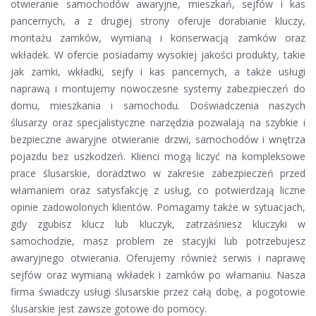
otwieranie samochodów awaryjne, mieszkań, sejfów i kas
pancernych, a z drugiej strony oferuje dorabianie kluczy,
montażu zamków, wymianą i konserwacją zamków oraz
wkładek. W ofercie posiadamy wysokiej jakości produkty, takie
jak zamki, wkładki, sejfy i kas pancernych, a także usługi
naprawą i montujemy nowoczesne systemy zabezpieczeń do
domu, mieszkania i samochodu. Doświadczenia naszych
ślusarzy oraz specjalistyczne narzędzia pozwalają na szybkie i
bezpieczne awaryjne otwieranie drzwi, samochodów i wnętrza
pojazdu bez uszkodzeń. Klienci mogą liczyć na kompleksowe
prace ślusarskie, doradztwo w zakresie zabezpieczeń przed
włamaniem oraz satysfakcję z usług, co potwierdzają liczne
opinie zadowolonych klientów. Pomagamy także w sytuacjach,
gdy zgubisz klucz lub kluczyk, zatrzaśniesz kluczyki w
samochodzie, masz problem ze stacyjki lub potrzebujesz
awaryjnego otwierania. Oferujemy również serwis i naprawę
sejfów oraz wymianą wkładek i zamków po włamaniu. Nasza
firma świadczy usługi ślusarskie przez całą dobę, a pogotowie
ślusarskie jest zawsze gotowe do pomocy.