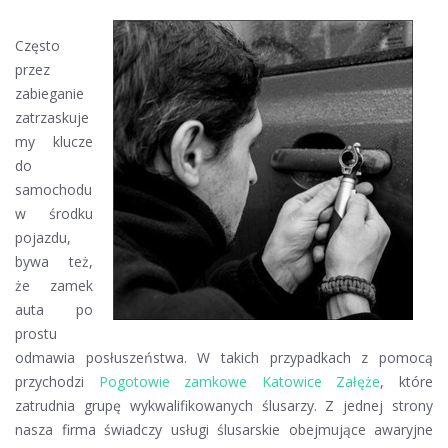
Awaryjne
otwieranie
Często
samochodów
przez
Katowice
zabieganie
Załęże
zatrzaskuje
my klucze
do
samochodu
w środku
pojazdu,
bywa też,
że zamek
auta po
prostu
odmawia posłuszeństwa. W takich przypadkach z pomocą
przychodzi
Pogotowie zamkowe Katowice Załęże
, które
zatrudnia grupę wykwalifikowanych ślusarzy. Z jednej strony
nasza firma świadczy usługi ślusarskie obejmujące awaryjne