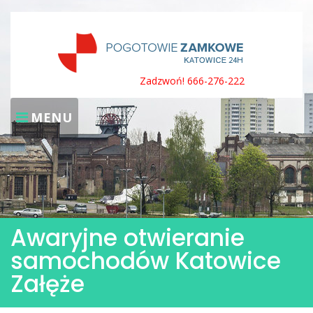
Skip
to
content
Zadzwoń! 666-276-222
MENU
Awaryjne otwieranie
samochodów Katowice
Załęże