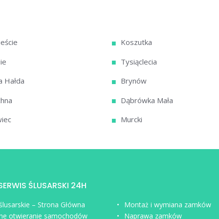
eście
Koszutka
ie
Tysiąclecia
a Hałda
Brynów
chna
Dąbrówka Mała
iec
Murcki
 SERWIS ŚLUSARSKI 24H
 ślusarskie – Strona Główna
Montaż i wymiana zamków
ne otwieranie samochodów
Naprawa zamków