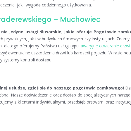
czenia, jak i wygodę codziennego użytkowania.
e Paderewskiego – Muchowiec
 nie jedyne usługi ślusarskie, jakie oferuje Pogotowie za
h prywatnych, jak i w budynkach firmowych czy instytucjach. Znam
, dlatego oferujemy Państwu usługi typu:
awaryjne otwieranie drzwi
aniczyć ewentualne uszkodzenia drzwi lub karoserii pojazdu. W razie 
y systemy kontroli dostępu.
onalnej usłudze, zgłoś się do naszego pogotowia zamkowego!
Dzi
zebna. Nasze doświadczenie oraz dostęp do specjalistycznych narzę
ujemy z klientami indywidualnymi, przedsiębiorstwami oraz instytuc