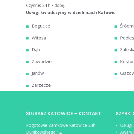
Czynne: 24 h / dobę.
Usługi świadczymy w dzielnicach Katowic:
Bogucice
Śródmi
Witosa
Podles
Dąb
Załęsk
Zawodzie
Kostu
Janów
Giszow
Zarzecze
ŚLUSARZ KATOWICE – KONTAKT
SZYBKI
Pogotowie Zamkowe Katowice 24h
Usługi
Dunikowskiego 12
Awaryj