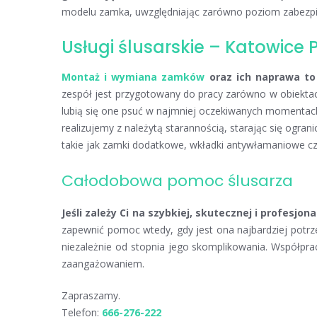
modelu zamka, uwzględniając zarówno poziom zabezpie
Usługi ślusarskie – Katowic
Montaż i wymiana zamków
oraz ich naprawa to
zespół jest przygotowany do pracy zarówno w obiektac
lubią się one psuć w najmniej oczekiwanych momentach
realizujemy z należytą starannością, starając się ogr
takie jak zamki dodatkowe, wkładki antywłamaniowe cz
Całodobowa pomoc ślusarza
Jeśli zależy Ci na szybkiej, skutecznej i profesj
zapewnić pomoc wtedy, gdy jest ona najbardziej potr
niezależnie od stopnia jego skomplikowania. Współprac
zaangażowaniem.
Zapraszamy.
Telefon:
666-276-222