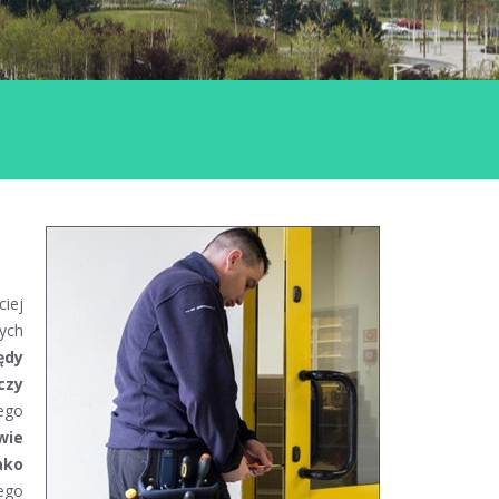
ciej
ych
ędy
czy
ego
wie
ako
ego