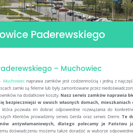
owice Paderewskiego
aderewskiego – Muchowiec
– Muchowiec
naprawa zamków jest codziennością i jedną z najczęś
scach zamki są felerne lub były zamontowane przez niedoświadczon
tkowników na dodatkowe koszty.
Nasz serwis zamków naprawia bł
 się bezpieczniejsi w swoich własnych domach, mieszkaniach 
, która pozwala im dobrać odpowiednie rozwiązania do konkretn
szych Klientów prowadzimy serwis Gerda oraz serwis Dierre.
Te d
emów antywłamaniowych, dlatego polecamy je Państwu j
szemu doświadczeniu możemy także doradzić w wyborze odpowiedni