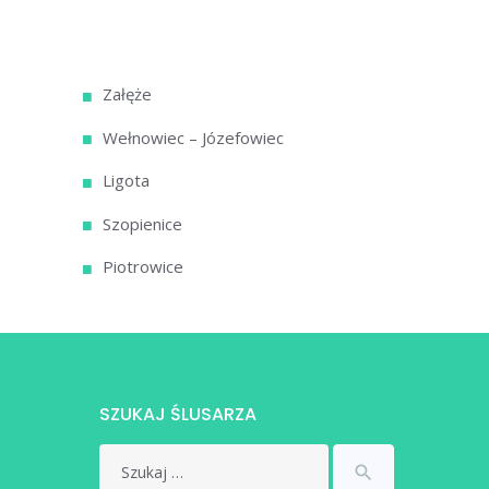
Załęże
Wełnowiec – Józefowiec
Ligota
Szopienice
Piotrowice
SZUKAJ ŚLUSARZA
Search
search
for: