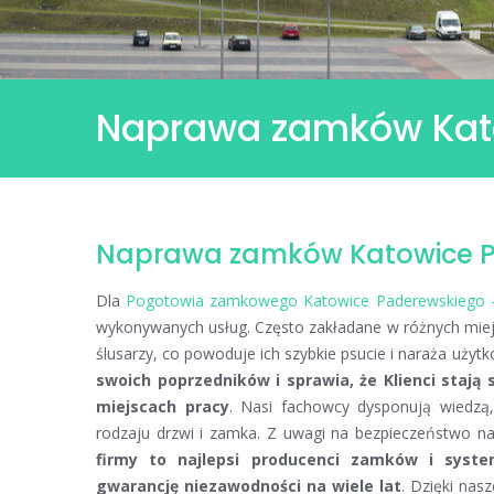
Naprawa zamków Kat
Naprawa
zamków
Naprawa zamków Katowice P
Katowice
Paderewskiego
Dla
Pogotowia zamkowego Katowice Paderewskiego 
wykonywanych usług. Często zakładane w różnych miej
ślusarzy, co powoduje ich szybkie psucie i naraża uży
swoich poprzedników i sprawia, że Klienci stają
miejscach pracy
. Nasi fachowcy dysponują wiedzą
rodzaju drzwi i zamka. Z uwagi na bezpieczeństwo na
firmy to najlepsi producenci zamków i syst
gwarancję niezawodności na wiele lat
. Dzięki na