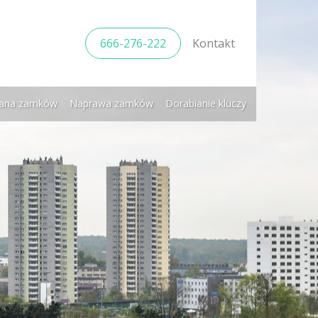
666-276-222
Kontakt
ana zamków
Naprawa zamków
Dorabianie kluczy