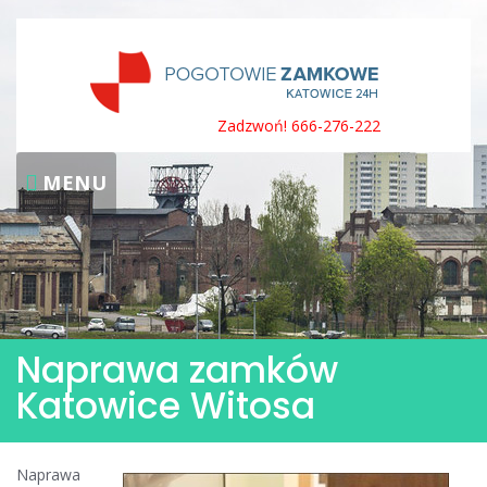
Skip
to
content
Zadzwoń! 666-276-222
MENU
Naprawa zamków
Katowice Witosa
Naprawa
Naprawa