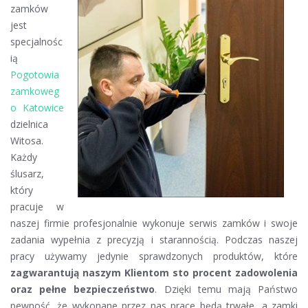
zamków
zamków
Katowice
jest
Witosa
specjalnośc
ią
Pogotowia
zamkoweg
o Katowice
dzielnica
Witosa.
Każdy
ślusarz,
który
pracuje w
naszej firmie profesjonalnie wykonuje serwis zamków i swoje
zadania wypełnia z precyzją i starannością. Podczas naszej
pracy używamy jedynie sprawdzonych produktów, które
zagwarantują naszym Klientom sto procent zadowolenia
oraz pełne bezpieczeństwo
. Dzięki temu mają Państwo
pewność, że wykonane przez nas prace będą trwałe, a zamki