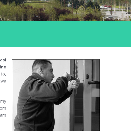
asi
łne
 to,
twa
emy
mom
nam