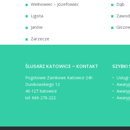
Wełnowiec – Józefowiec
Dąb
Ligota
Zawod
Janów
Giszow
Zarzecze
ŚLUSARZ KATOWICE – KONTAKT
SZYBKI
Pogotowie Zamkowe Katowice 24h
Usługi
Dunikowskiego 12
Awaryj
40-127 Katowice
Awaryj
tel:
666-276-222
Awaryj