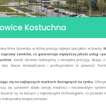
owice Kostuchna
a firma ślusarska, w której pracują najlepsi specjaliści w branży.
N
eń naprawy zamków, co gwarantuje najwyższą jakość usług i pe
uchnie.
Każde zlecenie realizujemy z niezwykłą precyzją, dbając o
e lata. Nasze doświadczenie i profesjonalizm to pewność Pańs
jąc się na najlepszych markach dostępnych na rynku.
Oferuj
cieszą się uznaniem dzięki swojej trwałości i niezawodnym syste
 ślusarze są na bieżąco z najnowszymi technologiami, co pozwala 
om maksymalne bezpieczeństwo.