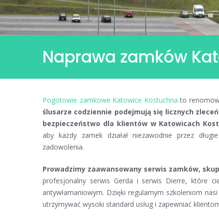
Naprawa zamków Kat
Naprawa
Pogotowie zamkowe Katowice Kostuchna
to renomowan
zamków
ślusarze codziennie podejmują się licznych zlec
Katowice
bezpieczeństwo dla klientów w Katowicach Kost
Kostuchna
aby każdy zamek działał niezawodnie przez długi
zadowolenia.
Prowadzimy zaawansowany serwis zamków, skupia
profesjonalny serwis Gerda i serwis Dierre, które 
antywłamaniowym. Dzięki regularnym szkoleniom nasi
utrzymywać wysoki standard usług i zapewniać klient