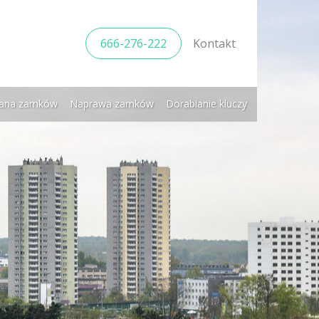
666-276-222
Kontakt
ana zamków
Naprawa zamków
Dorabianie kluczy