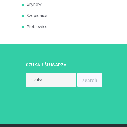
Brynów
Szopienice
Piotrowice
SZUKAJ ŚLUSARZA
Search
search
for: