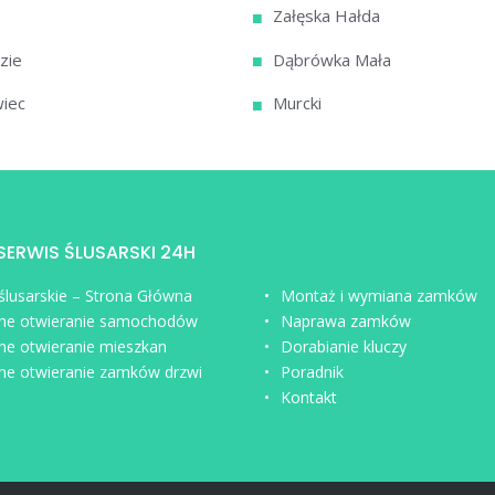
Załęska Hałda
zie
Dąbrówka Mała
iec
Murcki
 SERWIS ŚLUSARSKI 24H
 ślusarskie – Strona Główna
Montaż i wymiana zamków
ne otwieranie samochodów
Naprawa zamków
ne otwieranie mieszkan
Dorabianie kluczy
ne otwieranie zamków drzwi
Poradnik
Kontakt