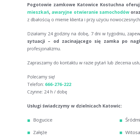
Pogotowie zamkowe Katowice Kostuchna oferuje
mieszkań
,
awaryjne otwieranie samochodów
ora
z dbałością o mienie klienta i przy użyciu nowoczesnyc
Działamy 24 godziny na dobę, 7 dni w tygodniu, zape
sytuacji – od zacinającego się zamka po nagł
profesjonalizmu.
Zapraszamy do kontaktu w razie pytań lub zlecenia usłu
Polecamy się!
Telefon:
666-276-222
Czynne: 24 h / dobę
Usługi świadczymy w dzielnicach Katowic:
Bogucice
Śródmi
Załęże
Witos