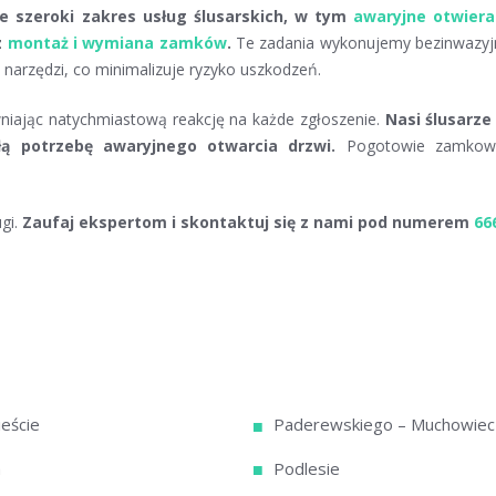
 szeroki zakres usług ślusarskich, w tym
awaryjne otwiera
z
montaż i wymiana zamków
.
Te zadania wykonujemy bezinwazyjn
h narzędzi, co minimalizuje ryzyko uszkodzeń.
wniając natychmiastową reakcję na każde zgłoszenie.
Nasi ślusarze
ą potrzebę awaryjnego otwarcia drzwi.
Pogotowie zamkowe 
gi.
Zaufaj ekspertom i skontaktuj się z nami pod numerem
66
eście
Paderewskiego – Muchowiec
a
Podlesie