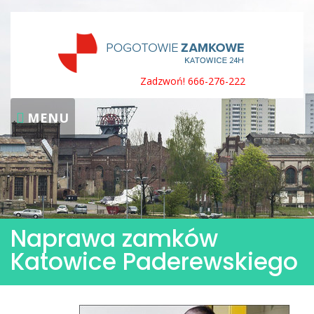
Skip
to
content
Zadzwoń! 666-276-222
MENU
Naprawa zamków
Katowice Paderewskiego
Naprawa