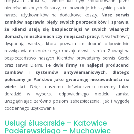
miejscach zamki są felerne lub były zamontowane przez
niedoświadczonych ślusarzy, co powoduje ich szybkie psucie i
naraża użytkowników na dodatkowe koszty.
Nasz serwis
zamków naprawia błędy swoich poprzedników i sprawia,
że Klienci stają się bezpieczniejsi w swoich własnych
domach, mieszkaniach czy miejscach pracy
. Nasi fachowcy
dysponują wiedzą, która pozwala im dobrać odpowiednie
rozwiązania do konkretnego rodzaju drzwi i zamka. Z uwagi na
bezpieczeństwo naszych Klientów prowadzimy serwis Gerda
oraz serwis Dierre.
Te dwie firmy to najlepsi producenci
zamków i systemów antywłamaniowych, dlatego
polecamy je Państwu jako gwarancję niezawodności na
wiele lat
. Dzięki naszemu doświadczeniu możemy także
doradzić w wyborze odpowiedniego modelu zamka,
uwzględniając zarówno poziom zabezpieczenia, jak i wygodę
codziennego użytkowania.
Usługi ślusarskie – Katowice
Paderewskiego – Muchowiec