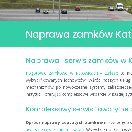
Naprawa zamków Kat
Naprawa i serwis zamków w 
Naprawa
zamków
Katowice
Pogotowie zamkowe w Katowicach – Załęże
to nie
Załęże
wykwalifikowanych fachowców. Wśród naszych usług 
mechanizmów po nowoczesne systemy zabezpieczeń. 
instytucji, oferując kompleksowe wsparcie w każdej syt
Kompleksowy serwis i awaryjne 
Oprócz naprawy zepsutych zamków
nasze pogoto
awaryjne otwieranie mieszkań
. Wszystkie działania w