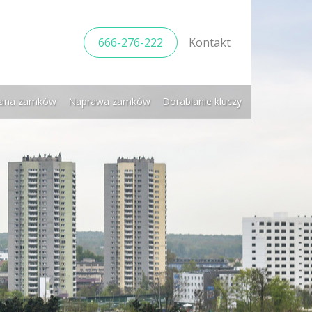
666-276-222
Kontakt
ana zamków
Naprawa zamków
Dorabianie kluczy