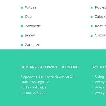
Witosa
Podles
Dąb
Załęsk
Zawodzie
Kostu
Janów
Giszow
Zarzecze
ŚLUSARZ KATOWICE – KONTAKT
SZYBKI
Pogotowie Zamkowe Katowice 24h
Usługi
Dunikowskiego 12
Awaryj
40-127 Katowice
Awaryj
tel:
666-276-222
Awaryj