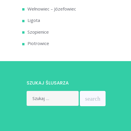
Wełnowiec – Józefowiec
Ligota
Szopienice
Piotrowice
SZUKAJ ŚLUSARZA
Search
search
for: