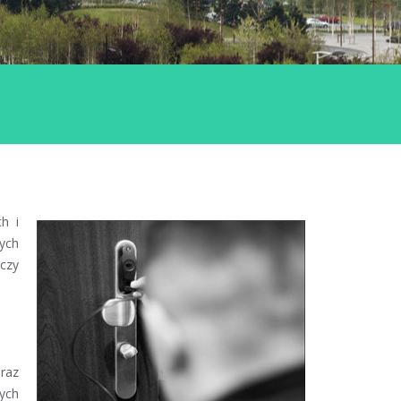
h i
ych
czy
raz
wych