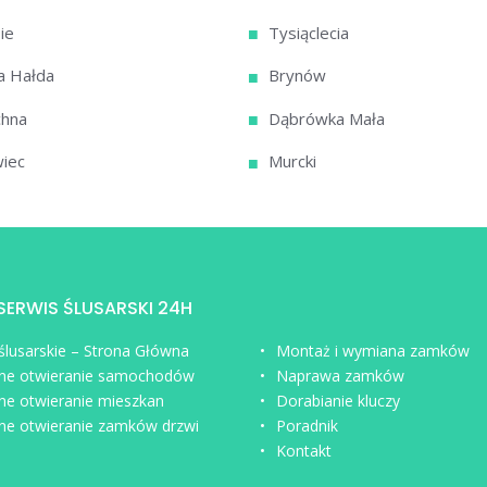
ie
Tysiąclecia
a Hałda
Brynów
chna
Dąbrówka Mała
iec
Murcki
 SERWIS ŚLUSARSKI 24H
 ślusarskie – Strona Główna
Montaż i wymiana zamków
ne otwieranie samochodów
Naprawa zamków
ne otwieranie mieszkan
Dorabianie kluczy
ne otwieranie zamków drzwi
Poradnik
Kontakt