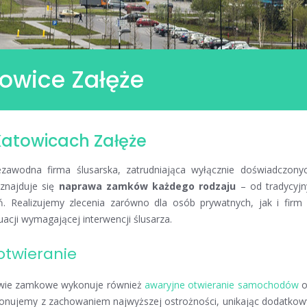
owice Załęże
Katowicach Załęże
zawodna firma ślusarska, zatrudniająca wyłącznie doświadczonyc
znajduje się
naprawa zamków każdego rodzaju
– od tradycyjn
Realizujemy zlecenia zarówno dla osób prywatnych, jak i firm 
uacji wymagającej interwencji ślusarza.
otwieranie
wie zamkowe wykonuje również
awaryjne otwieranie samochodów
o
ykonujemy z zachowaniem najwyższej ostrożności, unikając dodatko