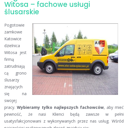
ślusarskie
Witosa – fachowe usługi
Katowice
ślusarskie
Witosa
Pogotowie
zamkowe
Katowice
dzielnica
Witosa jest
firmą
zatrudniają
cą grono
ślusarzy
znających
się na
swojej
pracy.
Wybieramy tylko najlepszych fachowców
, aby mieć
pewność, że nasi Klienci będą zawsze w pełni
usatysfakcjonowani z wykonywanych przez nas usług. Wśród
najczęściej realizowanych zleceń znajdują się: