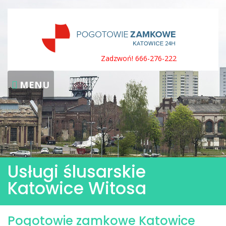
Skip
to
content
Zadzwoń! 666-276-222
MENU
Usługi ślusarskie
Katowice Witosa
Pogotowie zamkowe Katowice
Usługi