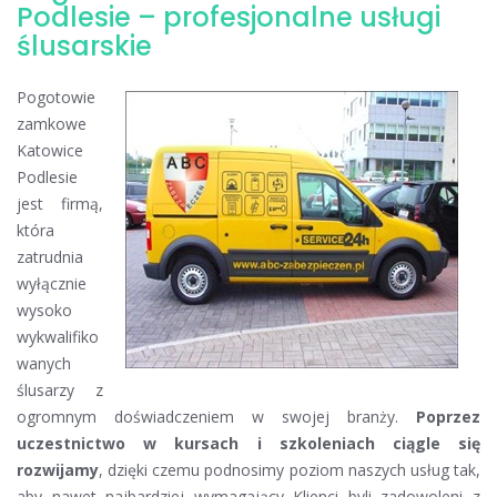
ślusarskie
Podlesie – profesjonalne usługi
Katowice
ślusarskie
Podlesie
Pogotowie
zamkowe
Katowice
Podlesie
jest firmą,
która
zatrudnia
wyłącznie
wysoko
wykwalifiko
wanych
ślusarzy z
ogromnym doświadczeniem w swojej branży.
Poprzez
uczestnictwo w kursach i szkoleniach ciągle się
rozwijamy
, dzięki czemu podnosimy poziom naszych usług tak,
aby nawet najbardziej wymagający Klienci byli zadowoleni z