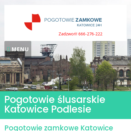
Skip
to
content
Zadzwoń! 666-276-222
MENU
Pogotowie ślusarskie
Katowice Podlesie
Pogotowie zamkowe Katowice
Pogotowie