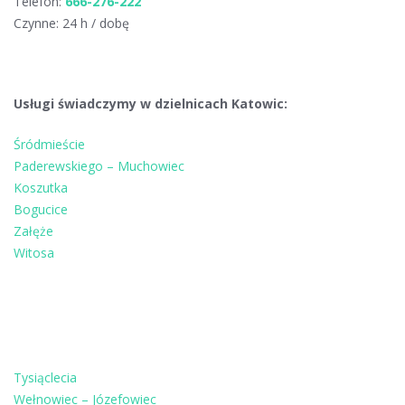
Telefon:
666-276-222
Czynne: 24 h / dobę
Usługi świadczymy w dzielnicach Katowic:
Śródmieście
Paderewskiego – Muchowiec
Koszutka
Bogucice
Załęże
Witosa
Tysiąclecia
Wełnowiec – Józefowiec