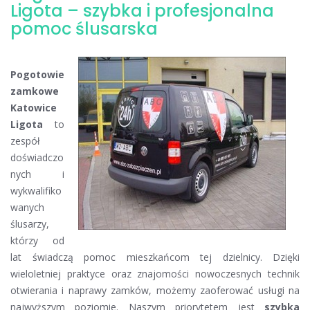
ślusarskie
Ligota – szybka i profesjonalna
Katowice
pomoc ślusarska
Ligota
Pogotowie
zamkowe
Katowice
Ligota
to
zespół
doświadczo
nych i
wykwalifiko
wanych
ślusarzy,
którzy od
lat świadczą pomoc mieszkańcom tej dzielnicy. Dzięki
wieloletniej praktyce oraz znajomości nowoczesnych technik
otwierania i naprawy zamków, możemy zaoferować usługi na
najwyższym poziomie. Naszym priorytetem jest
szybka