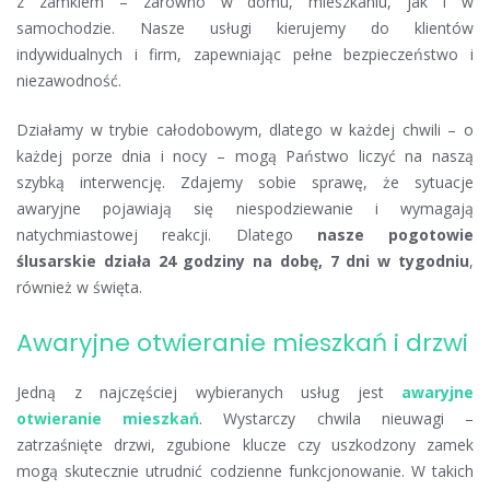
z zamkiem – zarówno w domu, mieszkaniu, jak i w
samochodzie. Nasze usługi kierujemy do klientów
indywidualnych i firm, zapewniając pełne bezpieczeństwo i
niezawodność.
Działamy w trybie całodobowym, dlatego w każdej chwili – o
każdej porze dnia i nocy – mogą Państwo liczyć na naszą
szybką interwencję. Zdajemy sobie sprawę, że sytuacje
awaryjne pojawiają się niespodziewanie i wymagają
natychmiastowej reakcji. Dlatego
nasze pogotowie
ślusarskie działa 24 godziny na dobę, 7 dni w tygodniu
,
również w święta.
Awaryjne otwieranie mieszkań i drzwi
Jedną z najczęściej wybieranych usług jest
awaryjne
otwieranie mieszkań
. Wystarczy chwila nieuwagi –
zatrzaśnięte drzwi, zgubione klucze czy uszkodzony zamek
mogą skutecznie utrudnić codzienne funkcjonowanie. W takich