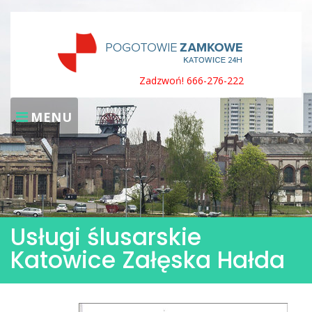
Skip
to
content
Zadzwoń! 666-276-222
MENU
Usługi ślusarskie
Katowice Załęska Hałda
Usługi