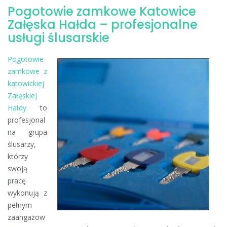
Pogotowie zamkowe Katowice
Montaż
i
Załęska Hałda – profesjonalne
wymiana
usługi ślusarskie
zamków
Katowice
Pogotowie
Załęska
zamkowe z
Hałda
katowickiej
Załęskiej
Hałdy
to
profesjonal
na grupa
ślusarzy,
którzy
swoją
pracę
wykonują z
pełnym
zaangażow