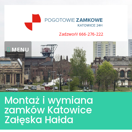
Skip
to
content
Zadzwoń! 666-276-222
MENU
Montaż i wymiana
zamków Katowice
Załęska Hałda