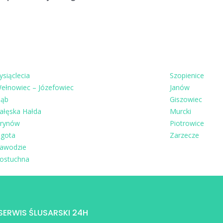
ysiąclecia
Szopienice
ełnowiec – Józefowiec
Janów
ąb
Giszowiec
ałęska Hałda
Murcki
rynów
Piotrowice
igota
Zarzecze
awodzie
ostuchna
 SERWIS ŚLUSARSKI 24H