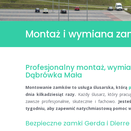
Montaż i wymiana za
Montaż
i
Profesjonalny montaż, wymia
wymiana
Dąbrówka Mała
zamków
Katowice
Montowanie zamków to usługa ślusarska, którą
p
Dąbrówka
dnia kilkadziesiąt razy.
Każdy ślusarz, który prac
Mała
zawsze profesjonalnie, skutecznie i fachowo.
Jeste
tygodniu, aby zapewnić natychmiastową pomoc w 
Bezpieczne zamki Gerda i Dierre