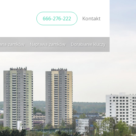
666-276-222
Kontakt
ana zamków
Naprawa zamków
Dorabianie kluczy