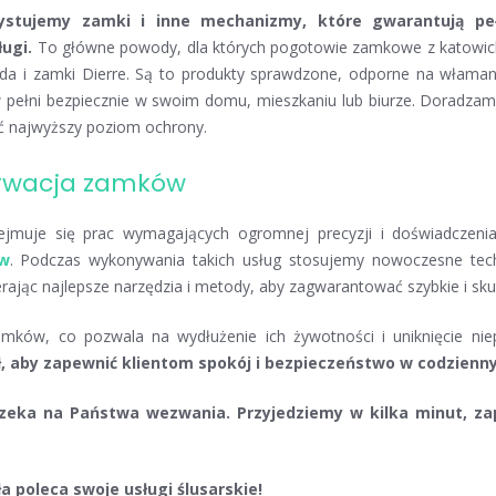
stujemy zamki i inne mechanizmy, które gwarantują pe
ugi.
To główne powody, dla których pogotowie zamkowe z katowick
 i zamki Dierre. Są to produkty sprawdzone, odporne na włamani
 w pełni bezpiecznie w swoim domu, mieszkaniu lub biurze. Doradz
nić najwyższy poziom ochrony.
erwacja zamków
uje się prac wymagających ogromnej precyzji i doświadczeni
ów
. Podczas wykonywania takich usług stosujemy nowoczesne techni
erając najlepsze narzędzia i metody, aby zagwarantować szybkie i sk
ów, co pozwala na wydłużenie ich żywotności i uniknięcie niep
, aby zapewnić klientom spokój i bezpieczeństwo w codzien
ka na Państwa wezwania. Przyjedziemy w kilka minut, zap
poleca swoje usługi ślusarskie!