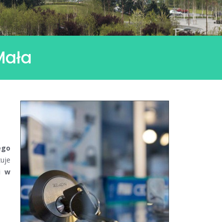
Mała
ego
uje
i w