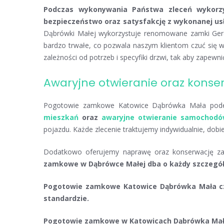
Podczas wykonywania Państwa zleceń wykorzy
bezpieczeństwo oraz satysfakcję z wykonanej usł
Dąbrówki Małej wykorzystuje renomowane zamki Gerda
bardzo trwałe, co pozwala naszym klientom czuć się
zależności od potrzeb i specyfiki drzwi, tak aby zapew
Awaryjne otwieranie oraz kons
Pogotowie zamkowe Katowice Dąbrówka Mała podejm
mieszkań
oraz
awaryjne otwieranie samochod
pojazdu. Każde zlecenie traktujemy indywidualnie, dobi
Dodatkowo oferujemy naprawę oraz konserwację zamk
zamkowe w Dąbrówce Małej dba o każdy szczegół
Pogotowie zamkowe Katowice Dąbrówka Mała cze
standardzie.
Pogotowie zamkowe w Katowicach Dąbrówka Mała 