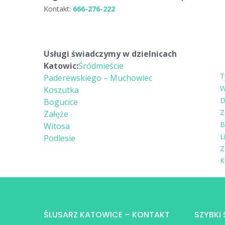
Kontakt:
666-276-222
Usługi świadczymy w dzielnicach
Katowic:
Śródmieście
T
Paderewskiego – Muchowiec
W
Koszutka
D
Bogucice
Z
Załęże
B
Witosa
L
Podlesie
Z
K
ŚLUSARZ KATOWICE – KONTAKT
SZYBKI