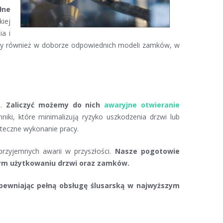
łne
iej
a i
amy również w doborze odpowiednich modeli zamków, w
a.
Zaliczyć możemy do nich
awaryjne otwieranie
ki, które minimalizują ryzyko uszkodzenia drzwi lub
uteczne wykonanie pracy.
rzyjemnych awarii w przyszłości.
Nasze pogotowie
nym użytkowaniu drzwi oraz zamków.
ewniając pełną obsługę ślusarską w najwyższym