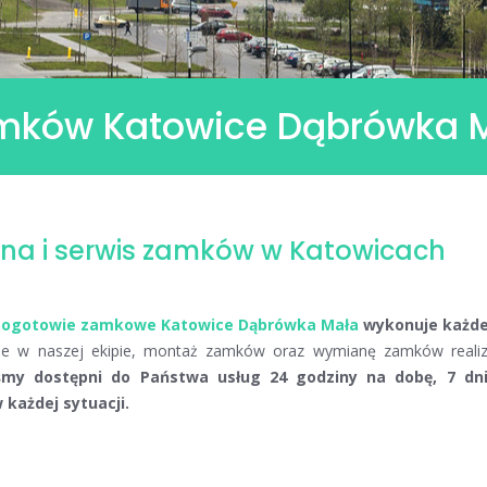
mków Katowice Dąbrówka 
na i serwis zamków w Katowicach
ogotowie zamkowe Katowice Dąbrówka Mała
wykonuje każd
uje w naszej ekipie, montaż zamków oraz wymianę zamków realiz
śmy dostępni do Państwa usług 24 godziny na dobę, 7 dn
każdej sytuacji.