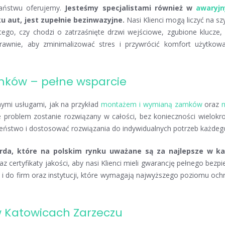
 Państwu oferujemy.
Jesteśmy specjalistami również w
awaryj
u aut, jest zupełnie bezinwazyjne.
Nasi Klienci mogą liczyć na sz
tego, czy chodzi o zatrzaśnięte drzwi wejściowe, zgubione klucze,
awnie, aby zminimalizować stres i przywrócić komfort użytkowa
mków – pełne wsparcie
ymi usługami, jak na przykład
montażem i wymianą zamków
oraz
problem zostanie rozwiązany w całości, bez konieczności wielokr
ństwo i dostosować rozwiązania do indywidualnych potrzeb każdego
rda, które na polskim rynku uważane są za najlepsze w 
z certyfikaty jakości, aby nasi Klienci mieli gwarancję pełnego bez
k i do firm oraz instytucji, które wymagają najwyższego poziomu o
 Katowicach Zarzeczu