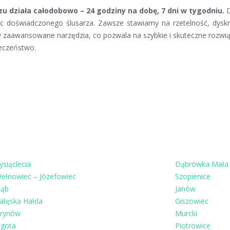
działa całodobowo – 24 godziny na dobę, 7 dni w tygodniu.
D
 doświadczonego ślusarza. Zawsze stawiamy na rzetelność, dyskre
 w zaawansowane narzędzia, co pozwala na szybkie i skuteczne roz
ieczeństwo.
ysiąclecia
Dąbrówka Mała
ełnowiec – Józefowiec
Szopienice
ąb
Janów
ałęska Hałda
Giszowiec
rynów
Murcki
igota
Piotrowice