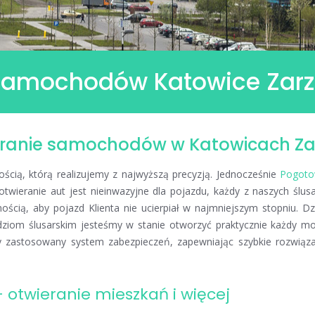
 samochodów Katowice Zar
ieranie samochodów w Katowicach Za
ścią, którą realizujemy z najwyższą precyzją. Jednocześnie
Pogoto
otwieranie aut jest nieinwazyjne dla pojazdu, każdy z naszych ślus
ścią, aby pojazd Klienta nie ucierpiał w najmniejszym stopniu. Dz
ędziom ślusarskim jesteśmy w stanie otworzyć praktycznie każdy m
 zastosowany system zabezpieczeń, zapewniając szybkie rozwiąza
 otwieranie mieszkań i więcej