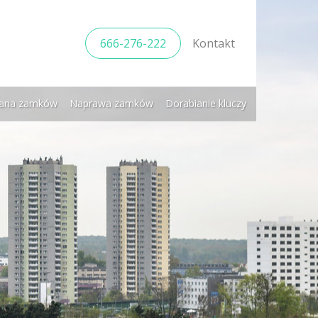
666-276-222
Kontakt
ana zamków
Naprawa zamków
Dorabianie kluczy