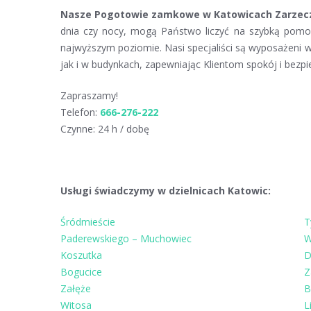
Nasze Pogotowie zamkowe w Katowicach Zarzeczu 
dnia czy nocy, mogą Państwo liczyć na szybką pomoc
najwyższym poziomie. Nasi specjaliści są wyposażeni
jak i w budynkach, zapewniając Klientom spokój i bezp
Zapraszamy!
Telefon:
666-276-222
Czynne: 24 h / dobę
Usługi świadczymy w dzielnicach Katowic:
Śródmieście
T
Paderewskiego – Muchowiec
W
Koszutka
D
Bogucice
Z
Załęże
B
Witosa
L