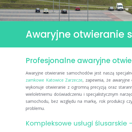
Awaryjne otwieranie
Profesjonalne awaryjne otw
Awaryjne
otwieranie
samochodów
Awaryjne otwieranie samochodów jest naszą specjalno
Katowice
zamkowe Katowice Zarzecze
, zapewnia, że awaryjne 
Zarzecze
wykonuje otwieranie z ogromną precyzją oraz staranno
wieloletniemu doświadczeniu i specjalistycznym narz
samochodu, bez względu na markę, rok produkcji czy
problemu.
Kompleksowe usługi ślusarskie –