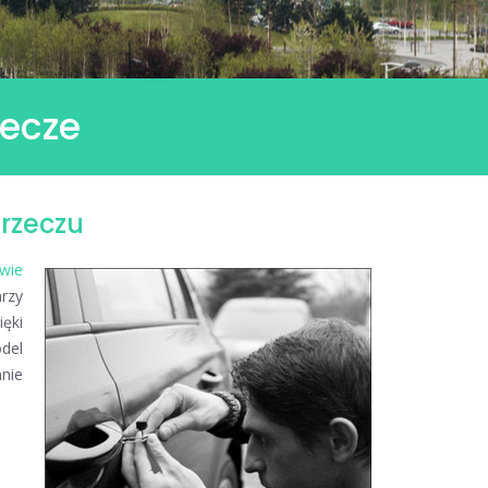
zecze
rzeczu
wie
arzy
ięki
odel
nie